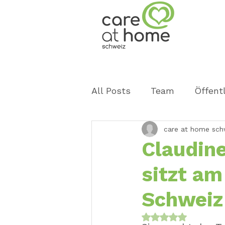
All Posts
Team
Öffentl
care at home sch
Events
Claudine
sitzt am
Schweiz
Mit NaN von 5 Ster