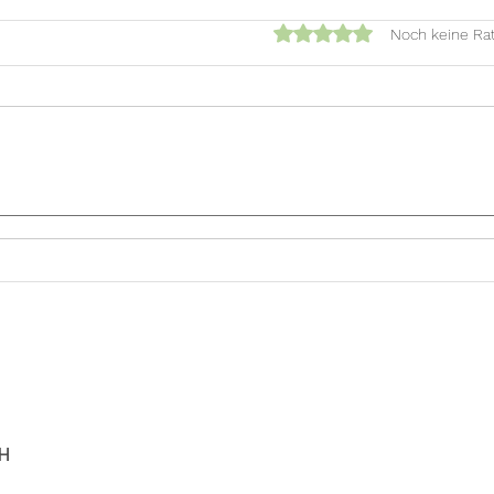
Mit 0 von 5 Sternen bewert
Noch keine Ra
Barbara ist seit Anfang
Mich
März bei uns...
uns 
H