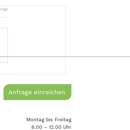
et.
tings
aela, ist ganz neu zu
gestossen...
Anfrage einreichen
Montag bis Freitag
8.00 – 12.00 Uhr