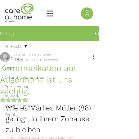
Beitrag
All Posts
care at home schweiz
All Posts
9. Apr. 2024
1 Min. Lesezeit
Kommunikation auf
Team
Augenhöhe ist uns
Öffentlichkeitsarbeit
Presseschau
wichtig.
at work
Mit NaN von 5 Sternen bewertet.
Zusammenarbeit
Wie es Marlies Müller (88) 
Events
gelingt, in ihrem Zuhause 
zu bleiben
In der Schweiz steigt die Nachfrage nach 