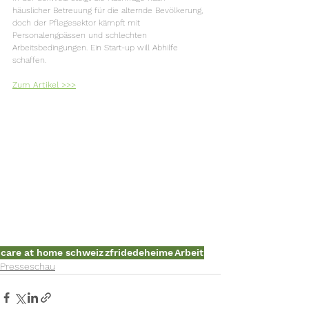
häuslicher Betreuung für die alternde Bevölkerung, 
doch der Pflegesektor kämpft mit 
Personalengpässen und schlechten 
Arbeitsbedingungen. Ein Start-up will Abhilfe 
schaffen.
Zum Artikel >>>
care at home schweiz
zfridedeheime
Arbeit
Presseschau