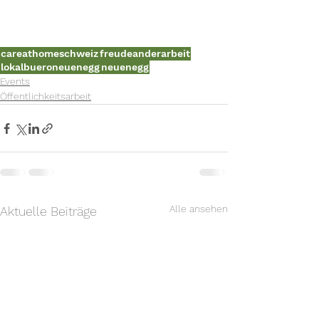
careathomeschweiz
freudeanderarbeit
lokalbueroneuenegg
neuenegg
Events
Öffentlichkeitsarbeit
Alle ansehen
Aktuelle Beiträge