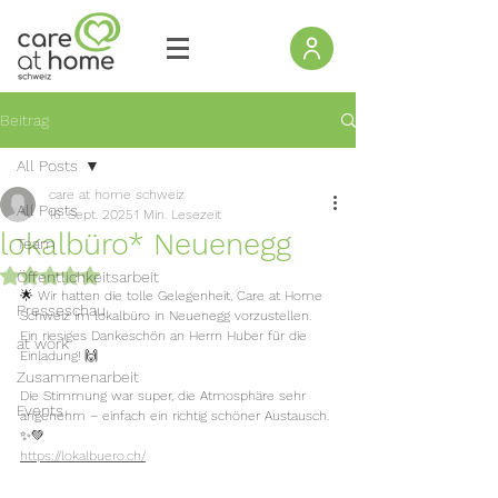
Beitrag
All Posts
care at home schweiz
All Posts
16. Sept. 2025
1 Min. Lesezeit
lokalbüro* Neuenegg
Team
Mit NaN von 5 Sternen bewertet.
Öffentlichkeitsarbeit
🌟 Wir hatten die tolle Gelegenheit, Care at Home 
Presseschau
Schweiz im lokalbüro in Neuenegg vorzustellen.
Ein riesiges Dankeschön an Herrn Huber für die 
at work
Einladung! 🙌
Zusammenarbeit
Die Stimmung war super, die Atmosphäre sehr 
Events
angenehm – einfach ein richtig schöner Austausch. 
✨💚
https://lokalbuero.ch/