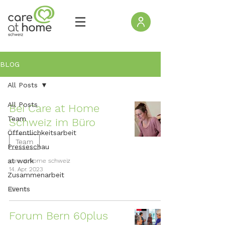
BLOG
All Posts
All Posts
Bei Care at Home
Team
Schweiz im Büro
Öffentlichkeitsarbeit
Team
Presseschau
at work
care at home schweiz
14. Apr. 2023
Zusammenarbeit
Events
Forum Bern 60plus