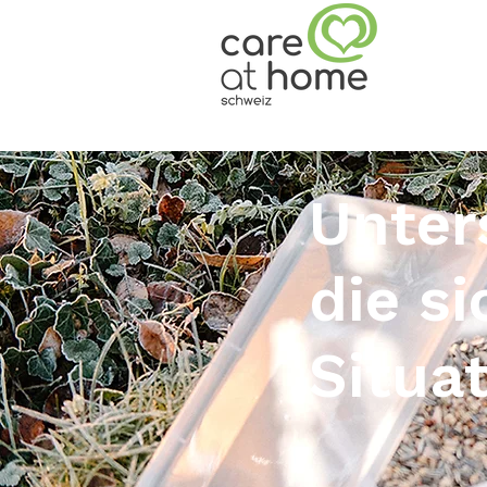
Unter
die si
Situa