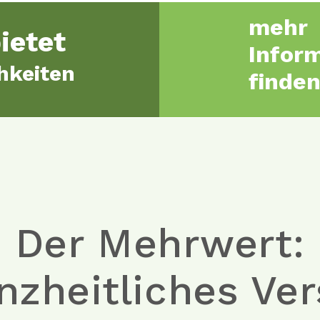
mehr
ietet
Infor
hkeiten
finden
Der Mehrwert:
nzheitliches Ve