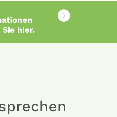
mationen
 Sie hier.
rsprechen