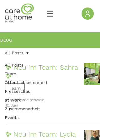
BLOG
All Posts
All Posts
✨ Neu im Team: Sahra
Team
✨
Öffentlichkeitsarbeit
Team
Presseschau
at work
care at home schweiz
10. Juni
Zusammenarbeit
Events
✨ Neu im Team: Lydia