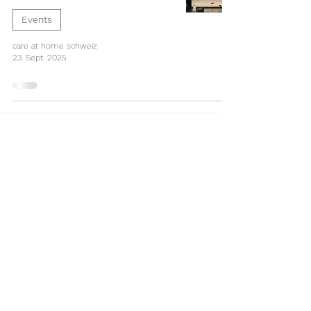
Events
care at home schweiz
23. Sept. 2025
Care at Home Schweiz GmbH
Matterstrasse 2
3006 Bern
+41 31 372 52 12
info@careathomeschweiz.ch
Anfrage einreichen