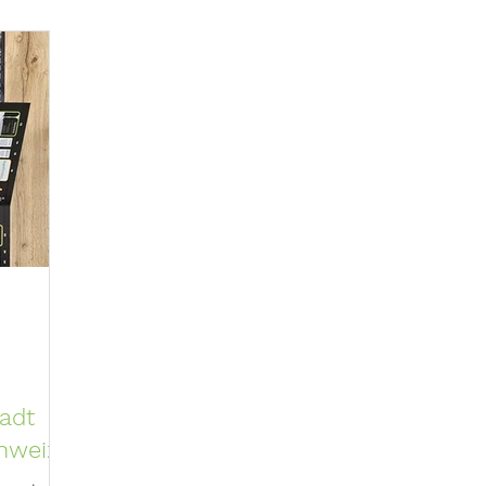
adt
hweiz