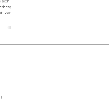
 sich auf
erbespiel
t. Wir
.
H