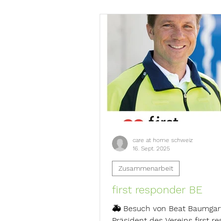
care at home schweiz
16. Sept. 2025
Zusammenarbeit
first responder BE
🚑 Besuch von Beat Baumgartner –
Präsident des Vereins first r