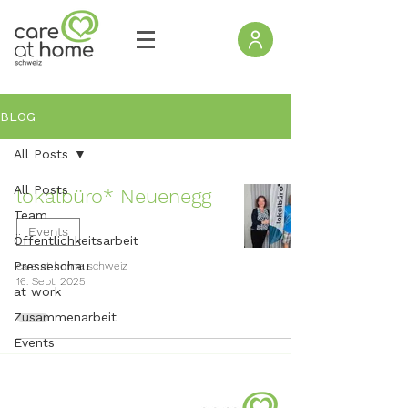
BLOG
All Posts
All Posts
lokalbüro* Neuenegg
Team
Events
Öffentlichkeitsarbeit
Presseschau
care at home schweiz
16. Sept. 2025
at work
Zusammenarbeit
Events