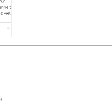
für
nheit.
z viel
ergie...
H