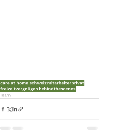
care at home schweiz
mitarbeiterprivat
freizeitvergnügen
behindthescenes
Team