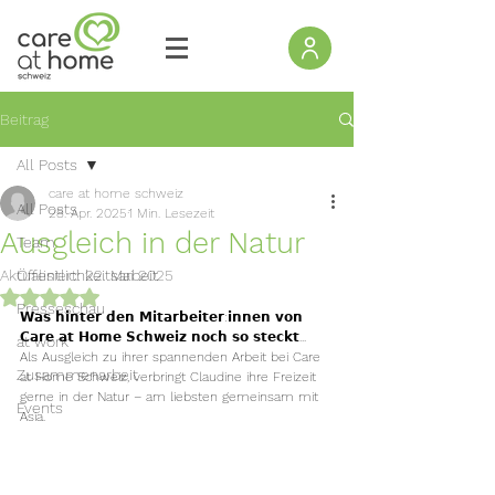
Beitrag
All Posts
care at home schweiz
All Posts
28. Apr. 2025
1 Min. Lesezeit
Ausgleich in der Natur
Team
Aktualisiert:
Öffentlichkeitsarbeit
22. Mai 2025
Mit NaN von 5 Sternen bewertet.
Presseschau
𝗪𝗮𝘀 𝗵𝗶𝗻𝘁𝗲𝗿 𝗱𝗲𝗻 𝗠𝗶𝘁𝗮𝗿𝗯𝗲𝗶𝘁𝗲𝗿:𝗶𝗻𝗻𝗲𝗻 𝘃𝗼𝗻 
𝗖𝗮𝗿𝗲 𝗮𝘁 𝗛𝗼𝗺𝗲 𝗦𝗰𝗵𝘄𝗲𝗶𝘇 𝗻𝗼𝗰𝗵 𝘀𝗼 𝘀𝘁𝗲𝗰𝗸𝘁...
at work
Als Ausgleich zu ihrer spannenden Arbeit bei Care 
Zusammenarbeit
at Home Schweiz, verbringt Claudine ihre Freizeit 
gerne in der Natur – am liebsten gemeinsam mit 
Events
Asia.