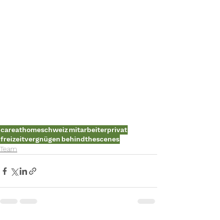
careathomeschweiz
mitarbeiterprivat
freizeitvergnügen
behindthescenes
Team