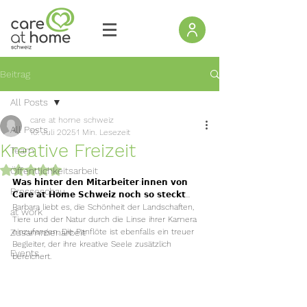
Beitrag
All Posts
care at home schweiz
All Posts
10. Juli 2025
1 Min. Lesezeit
Kreative Freizeit
Team
Mit NaN von 5 Sternen bewertet.
Öffentlichkeitsarbeit
𝗪𝗮𝘀 𝗵𝗶𝗻𝘁𝗲𝗿 𝗱𝗲𝗻 𝗠𝗶𝘁𝗮𝗿𝗯𝗲𝗶𝘁𝗲𝗿:𝗶𝗻𝗻𝗲𝗻 𝘃𝗼𝗻 
Presseschau
𝗖𝗮𝗿𝗲 𝗮𝘁 𝗛𝗼𝗺𝗲 𝗦𝗰𝗵𝘄𝗲𝗶𝘇 𝗻𝗼𝗰𝗵 𝘀𝗼 𝘀𝘁𝗲𝗰𝗸𝘁...
Barbara liebt es, die Schönheit der Landschaften, 
at work
Tiere und der Natur durch die Linse ihrer Kamera 
Zusammenarbeit
einzufangen. Die Panflöte ist ebenfalls ein treuer 
Begleiter, der ihre kreative Seele zusätzlich 
Events
bereichert.