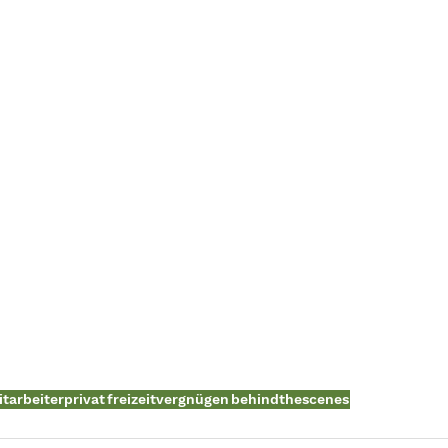
tarbeiterprivat
freizeitvergnügen
behindthescenes