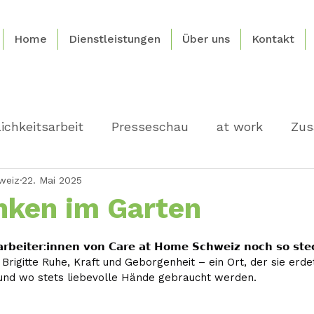
Home
Dienstleistungen
Über uns
Kontakt
ichkeitsarbeit
Presseschau
at work
Zus
weiz
22. Mai 2025
nken im Garten
nen bewertet.
𝗿𝗯𝗲𝗶𝘁𝗲𝗿:𝗶𝗻𝗻𝗲𝗻 𝘃𝗼𝗻 𝗖𝗮𝗿𝗲 𝗮𝘁 𝗛𝗼𝗺𝗲 𝗦𝗰𝗵𝘄𝗲𝗶𝘇 𝗻𝗼𝗰𝗵 𝘀𝗼 𝘀𝘁𝗲
 Brigitte Ruhe, Kraft und Geborgenheit – ein Ort, der sie erde
und wo stets liebevolle Hände gebraucht werden.