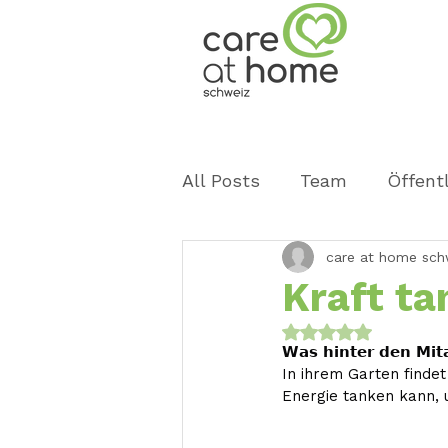
All Posts
Team
Öffentl
care at home sch
Events
Kraft ta
Mit NaN von 5 Ster
𝗪𝗮𝘀 𝗵𝗶𝗻𝘁𝗲𝗿 𝗱𝗲𝗻 𝗠𝗶𝘁
In ihrem Garten findet
Energie tanken kann, 