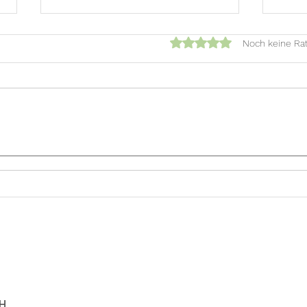
Mit 0 von 5 Sternen bewert
Noch keine Ra
✨ Neu im Team: Lydia ✨
Ein 
Pau
H