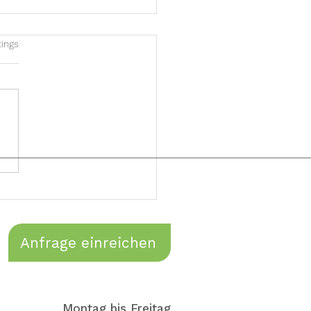
et.
tings
Mix aus Power und
se
Anfrage einreichen
Montag bis Freitag