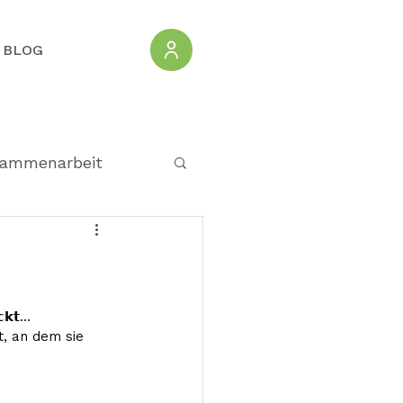
BLOG
ammenarbeit
𝗸𝘁...
t, an dem sie 